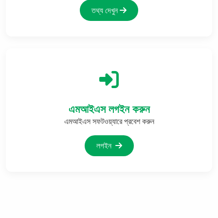
তথ্য দেখুন
এমআইএস লগইন করুন
এমআইএস সফটওয়্যারে প্রবেশ করুন
লগইন